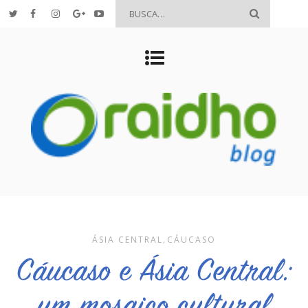
ÁSIA CENTRAL
,
CÁUCASO
Cáucaso e Ásia Central:
um mosaico cultural