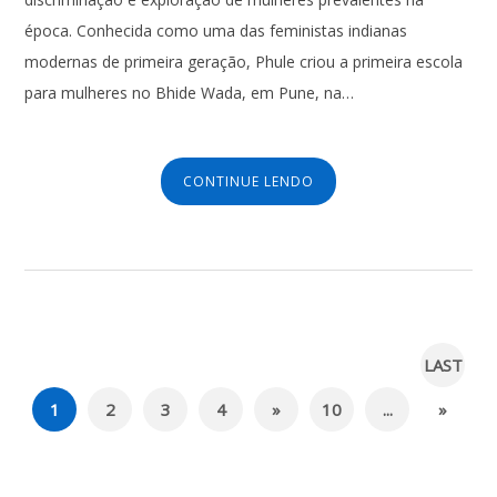
época. Conhecida como uma das feministas indianas
modernas de primeira geração, Phule criou a primeira escola
para mulheres no Bhide Wada, em Pune, na…
CONTINUE LENDO
LAST
1
2
3
4
»
10
...
»