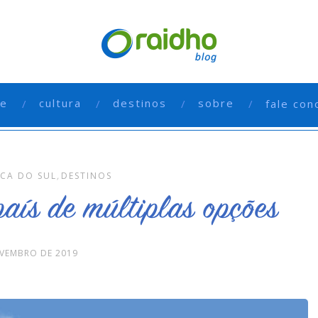
e
cultura
destinos
sobre
fale con
ICA DO SUL
,
DESTINOS
aís de múltiplas opções
VEMBRO DE 2019