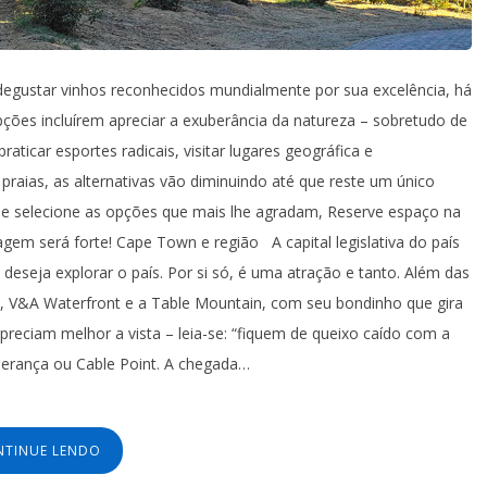
l degustar vinhos reconhecidos mundialmente por sua excelência, há
pções incluírem apreciar a exuberância da natureza – sobretudo de
praticar esportes radicais, visitar lugares geográfica e
praias, as alternativas vão diminuindo até que reste um único
o e selecione as opções que mais lhe agradam, Reserve espaço na
gem será forte! Cape Town e região A capital legislativa do país
eseja explorar o país. Por si só, é uma atração e tanto. Além das
d, V&A Waterfront e a Table Mountain, com seu bondinho que gira
preciam melhor a vista – leia-se: “fiquem de queixo caído com a
perança ou Cable Point. A chegada…
NTINUE LENDO