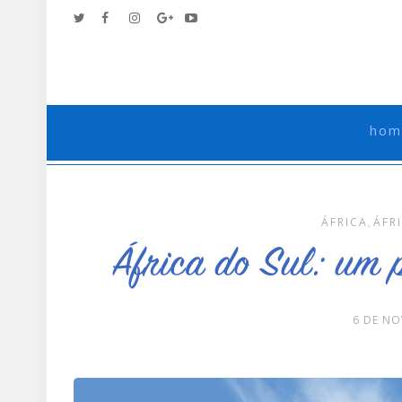
hom
ÁFRICA
,
ÁFR
África do Sul: um p
6 DE NO